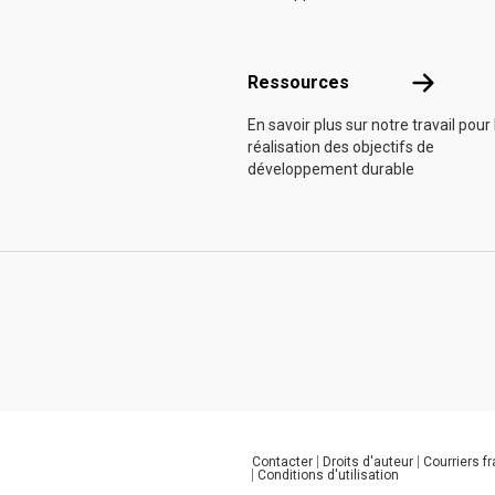
Ressource
Ressources
En savoir plus sur notre travail pour 
réalisation des objectifs de
développement durable
Contacter
Droits d'auteur
Courriers f
Global U.N. menu
Conditions d'utilisation