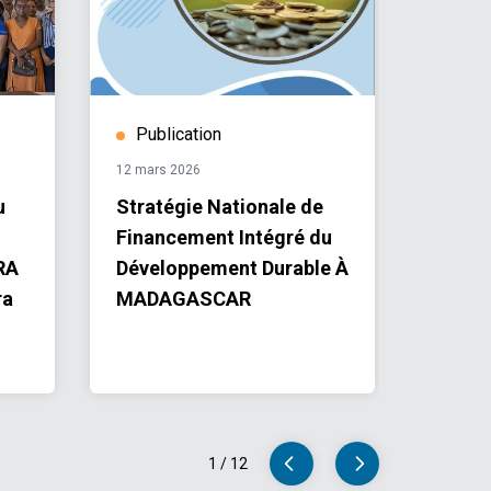
Publication
Publ
12 mars 2026
05 mars
u
Stratégie Nationale de
MADA
Financement Intégré du
par g
RA
Développement Durable À
multip
ra
MADAGASCAR
Objec
dével
1
/
12