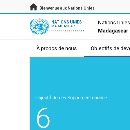
Passer au contenu principal
Bienvenue aux Nations Unies
UN Logo
Nations Unie
NATIONS UNIES
MADAGASCAR
Madagascar
À propos de nous
Objectifs de dé
Objectif de développement durable
6