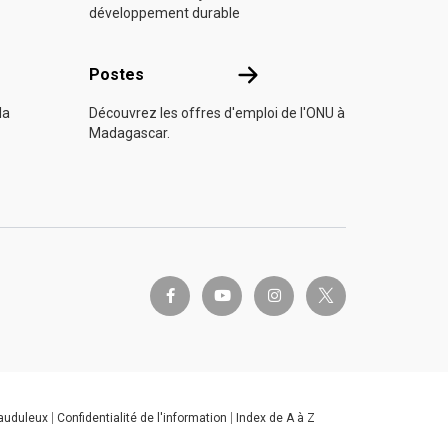
développement durable
s
Postes
Postes
la
Découvrez les offres d'emploi de l'ONU à
Madagascar.
twitter-x
facebook-f
youtube
instagram
rauduleux
Confidentialité de l'information
Index de A à Z