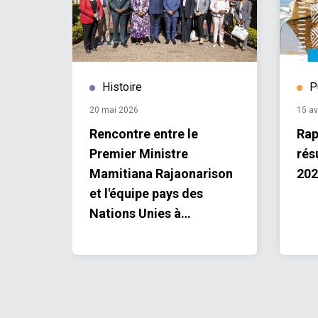
Histoire
P
20 mai 2026
15 av
 COP30
Rencontre entre le
Rap
gir
Premier Ministre
rés
Mamitiana Rajaonarison
202
et l'équipe pays des
Nations Unies à
Madagascar