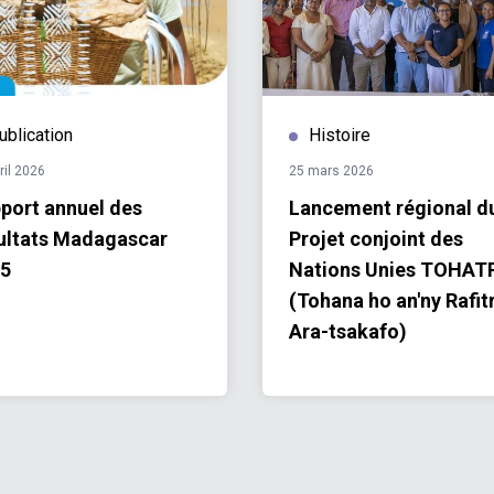
ublication
Histoire
ril 2026
25 mars 2026
port annuel des
Lancement régional d
ultats Madagascar
Projet conjoint des
5
Nations Unies TOHAT
(Tohana ho an'ny Rafit
Ara-tsakafo)