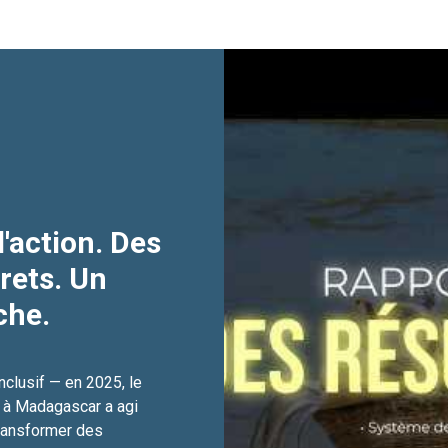
'action. Des
rets. Un
che.
clusif — en 2025, le
 à Madagascar a agi
transformer des