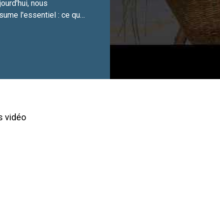
ourd'hui, nous
sume l'essentiel : ce que
e, et la vision qui nous
 rappelle notre
hony Ngororano :« Les
t la voie à un avenir plus
prospère. »
s vidéo