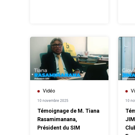
Vidéo
V
10 novembre 2025
10 n
Témoignage de M. Tiana
Tém
Rasamimanana,
JIM
Président du SIM
Clu