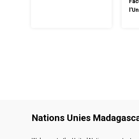
Fac
l’Un
d’A
Amb
Nations Unies Madagasc