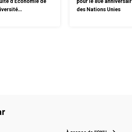
ulté d’Économie de
pour le 80è anniversai
iversité
des Nations Unies
ntananarivo,
assadeur de la paix,
ar
Footer menu