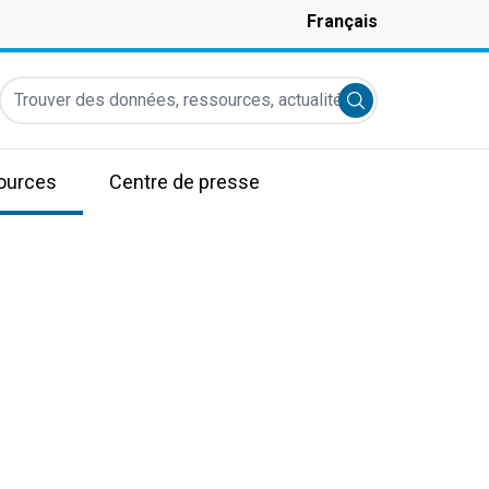
Français
Trouver des données, ressources, actualités et autres informati
Submit search
ources
Centre de presse