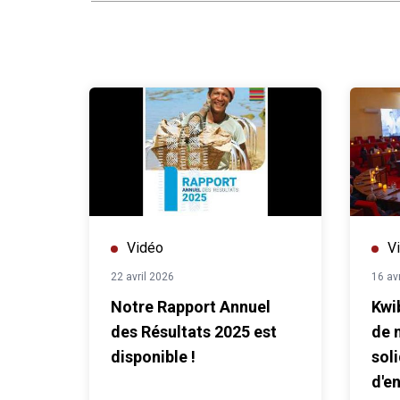
Vidéo
V
22 avril 2026
16 av
Notre Rapport Annuel
Kwi
des Résultats 2025 est
de 
disponible !
soli
d'e