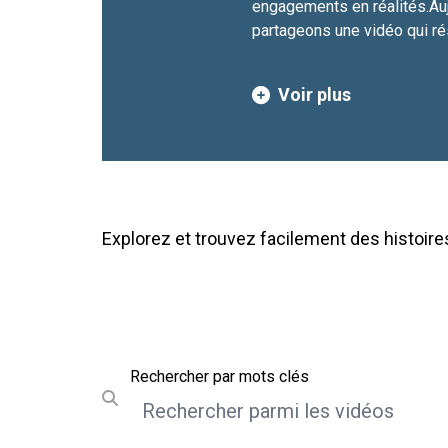
engagements en réalités.Auj
partageons une vidéo qui ré
nous avons accompli ensembl
guide vers demain.Comme le
Voir plus
Coordonnateur résident Ant
efforts d'aujourd'hui ouvriron
juste, plus inclusif et plus 
Explorez et trouvez facilement des histoire
Rechercher
Rechercher par mots clés
Submit search