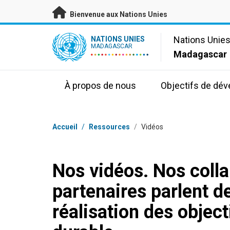
Passer au contenu principal
Bienvenue aux Nations Unies
UN Logo
Nations Unie
NATIONS UNIES
MADAGASCAR
Madagascar
À propos de nous
Objectifs de dé
Fil d'Ariane
Accueil
/
Ressources
/
Vidéos
Nos vidéos. Nos colla
partenaires parlent de
réalisation des objec