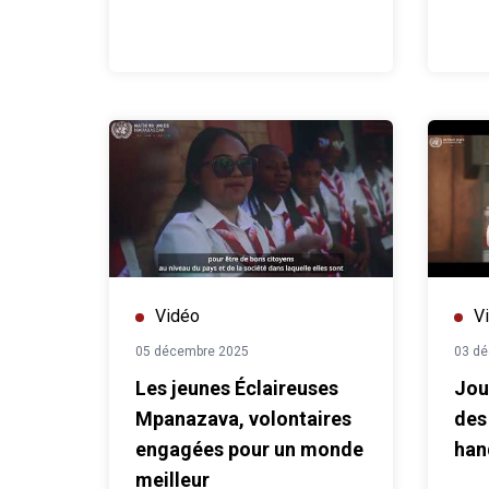
Vidéo
V
05 décembre 2025
03 d
Les jeunes Éclaireuses
Jou
Mpanazava, volontaires
des
engagées pour un monde
han
meilleur