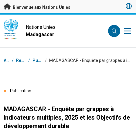
Passer au contenu principal
Bienvenue aux Nations Unies
UN Logo
Nations Unies
Madagascar
NATIONS UNIES
MADAGASCAR
Fil d'Ariane
Accueil
/
Ressources
/
Publications
/
MADAGASCAR - Enquête par grappes à indicateurs multiples, 2025 et les Objectifs de développement durable
Publication
MADAGASCAR - Enquête par grappes à
indicateurs multiples, 2025 et les Objectifs de
développement durable