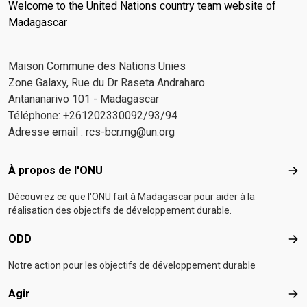
Welcome to the United Nations country team website of
Madagascar
Maison Commune des Nations Unies
Zone Galaxy, Rue du Dr Raseta Andraharo
Antananarivo 101 - Madagascar
Téléphone: +261202330092/93/94
Adresse email :
rcs-bcr.mg@un.org
Footer menu
À propos de l'ONU
À p
Découvrez ce que l'ONU fait à Madagascar pour aider à la
réalisation des objectifs de développement durable.
ODD
OD
Notre action pour les objectifs de développement durable
Agir
Agir