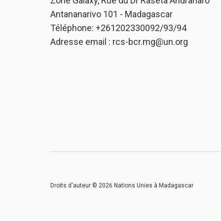
Zone Galaxy, Rue du Dr Raseta Andraharo
Antananarivo 101 - Madagascar
Téléphone: +261202330092/93/94
Adresse email :
rcs-bcr.mg@un.org
Droits d'auteur © 2026 Nations Unies à Madagascar