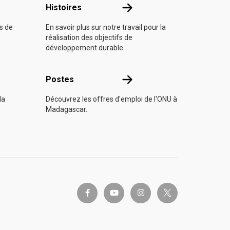
Histoires
Histoires
fs de
En savoir plus sur notre travail pour la
réalisation des objectifs de
développement durable
s
Postes
Postes
la
Découvrez les offres d'emploi de l'ONU à
Madagascar.
twitter-x
facebook-f
youtube
instagram