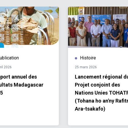
ublication
Histoire
ril 2026
25 mars 2026
port annuel des
Lancement régional d
ultats Madagascar
Projet conjoint des
5
Nations Unies TOHAT
(Tohana ho an'ny Rafit
Ara-tsakafo)