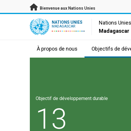
Passer au contenu principal
Bienvenue aux Nations Unies
UN Logo
Nations Unie
NATIONS UNIES
MADAGASCAR
Madagascar
À propos de nous
Objectifs de dé
Objectif de développement durable
13