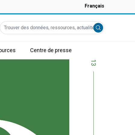
Français
Trouver des données, ressources, actualités et autres informati
Submit search
ources
Centre de presse
13