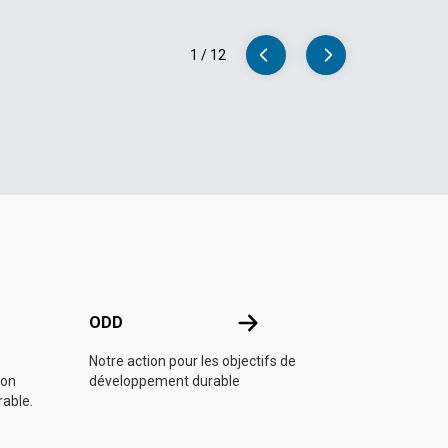
1
/
12
e l'ONU
ODD
ODD
Notre action pour les objectifs de
ion
développement durable
rable.