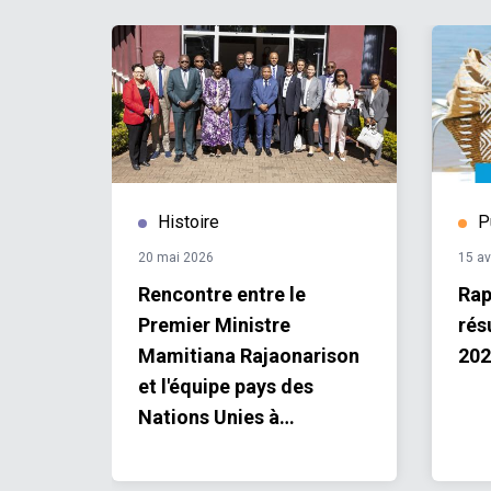
Histoire
P
20 mai 2026
15 av
Rencontre entre le
Rap
Premier Ministre
rés
Mamitiana Rajaonarison
202
et l'équipe pays des
Nations Unies à
Madagascar