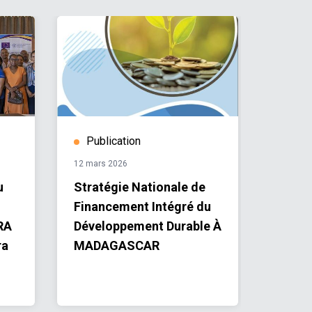
Publication
Publ
12 mars 2026
05 mars
u
Stratégie Nationale de
MADA
Financement Intégré du
par g
RA
Développement Durable À
multip
ra
MADAGASCAR
Objec
dével