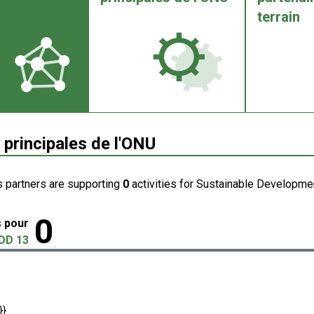
terrain
 principales de l'ONU
s partners are supporting
0
activities for Sustainable Developmen
0
s pour
DD 13
}}