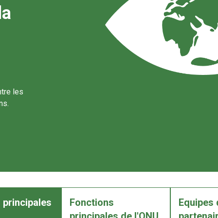
la
tre les
ns.
 principales
Fonctions
Equipes 
principales de l'ONU
partenair